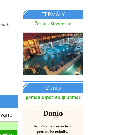
TERMÁLY
Česko - Slovensko
sou k
Donio
pomohu//potřebuji pomoc
ováno
bjednat