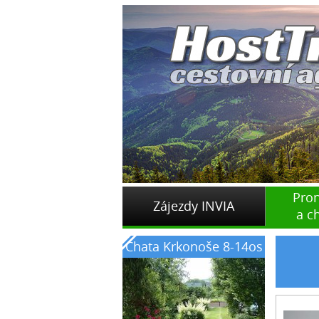
Pro
Zájezdy INVIA
a c
Chata Krkonoše 8-14os