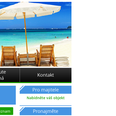
ute
Kontakt
ná
Pro majitele
Nabídněte váš objekt
Pronajměte
seznam