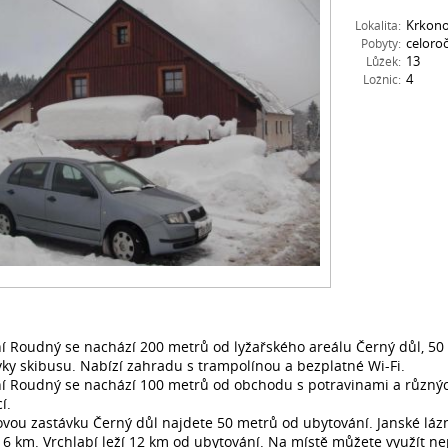
Krkon
Lokalita:
celoro
Pobyty:
___________
13
Lůžek:
4
Ložnic:
a
í Roudný se nachází 200 metrů od lyžařského areálu Černý důl, 50
vky skibusu. Nabízí zahradu s trampolínou a bezplatné Wi-Fi.
í Roudný se nachází 100 metrů od obchodu s potravinami a různý
í.
vou zastávku Černý důl najdete 50 metrů od ubytování. Janské láz
 6 km. Vrchlabí leží 12 km od ubytování. Na místě můžete využít n