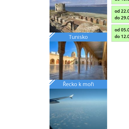
od 22.
do 29.
od 05.
Tunisko
do 12.
Řecko k moři