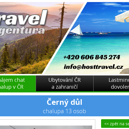
nájem chat
Ubytování ČR
Lastmin
halup v ČR
a zahraničí
dovole
Černý důl
chalupa 13 osob
<< zpět na 