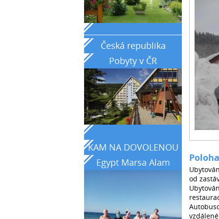
__________________________________
Česká republika
Pobyty v ČR
KAM NA DOVOLENOU
Poloh
Egypt Marsa Alam
Ubytován
země tyrkysového
od zastá
Ubytován
moře
restaurac
Autobuso
vzdálené