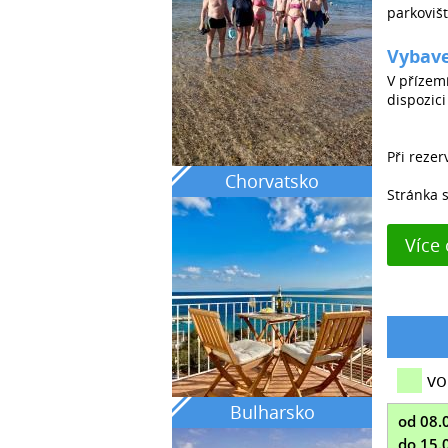
parkovišt
Vybave
V přízem
dispozici
Při rezer
Chorvatsko
Stránka 
Více
vo
Bulharsko
od 08.
do 15.