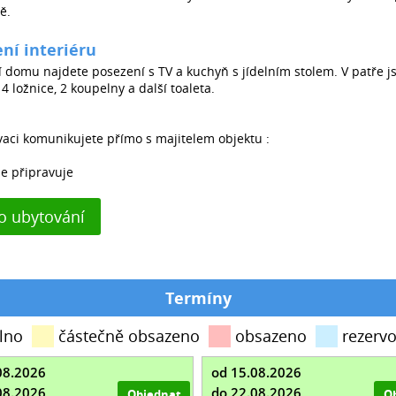
ě.
ní interiéru
í domu najdete posezení s TV a kuchyň s jídelním stolem. V patře j
 4 ložnice, 2 koupelny a další toaleta.
vaci komunikujete přímo s majitelem objektu :
se připravuje
 o ubytování
Termíny
lno
částečně obsazeno
obsazeno
rezerv
08.2026
od 15.08.2026
08.2026
do 22.08.2026
Objednat
O