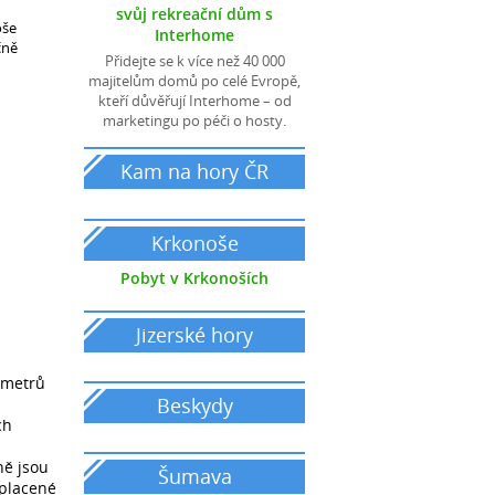
svůj rekreační dům s
oše
Interhome
čně
Přidejte se k více než 40 000
majitelům domů po celé Evropě,
kteří důvěřují Interhome – od
marketingu po péči o hosty.
Kam na hory ČR
pronájem chat a chalup
Krkonoše
Pobyt v Krkonoších
Jizerské hory
 metrů
Beskydy
ch
ně jsou
Šumava
eplacené