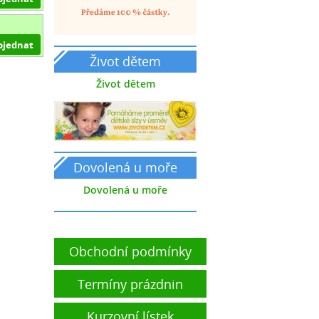
bjednat
Život dětem
Život dětem
Dovolená u moře
Dovolená u moře
Obchodní podmínky
Termíny prázdnin
Kurzovní lístek