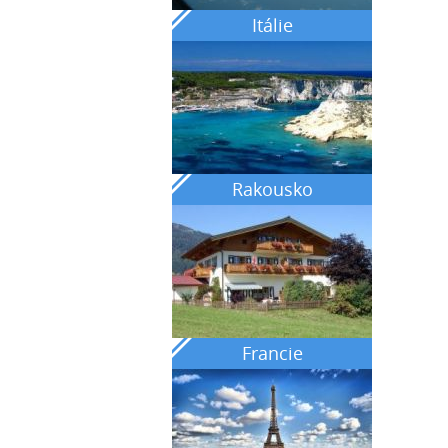
Itálie
Rakousko
Francie