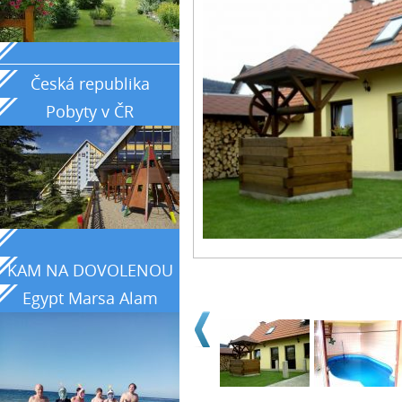
_____________________________________________
Česká republika
Pobyty v ČR
KAM NA DOVOLENOU
Egypt Marsa Alam
země tyrkysového
moře