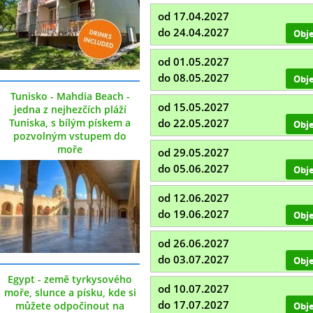
od 17.04.2027
do 24.04.2027
Obj
od 01.05.2027
do 08.05.2027
Obj
Tunisko - Mahdia Beach -
od 15.05.2027
jedna z nejhezčích pláží
Tuniska, s bílým pískem a
do 22.05.2027
Obj
pozvolným vstupem do
moře
od 29.05.2027
do 05.06.2027
Obj
od 12.06.2027
do 19.06.2027
Obj
od 26.06.2027
do 03.07.2027
Obj
Egypt - země tyrkysového
od 10.07.2027
moře, slunce a písku, kde si
do 17.07.2027
můžete odpočinout na
Obj