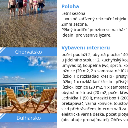
Poloha
Letní sezóna:
Luxusně zařízený rekreační objekt 
Zimní sezóna:
Pěkný tradiční penzion se nachází
ideální pro vášnivé lyžaře.
Vybavení interiéru
Chorvatsko
počet podlaží 2, obytná plocha 140
u jídelního stolu: 12, kuchyňský kou
umyvadlo), koupelna (wc, sprch. kou
ložnice (20 m2, 2 x samostatné lůžk
lůžko, 1 x rozkládací křeslo - přist
lůžko, 1 x rozkládací křeslo - přist
lůžko), ložnice (20 m2, 1 x samostat
obytná místnost (20 m2, počet křese
Lednička 1 (50 l), mrazicí box 1 (2
překapávač, varná konvice, toustov
s cd přehrávačem, Internet wifi za p
elektrická varná deska, počet plotý
Bulharsko
(obsluhuje pronajímatel), Ohřev vod