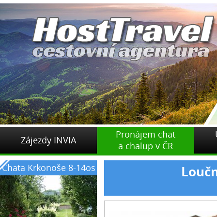
Pronájem chat
Zájezdy INVIA
a chalup v ČR
Chata Krkonoše 8-14os
Loučn