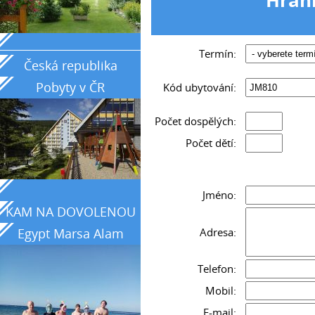
_____________________________________________
Termín:
Česká republika
Pobyty v ČR
Kód ubytování:
Počet dospělých:
Počet dětí:
Jméno:
KAM NA DOVOLENOU
Adresa:
Egypt Marsa Alam
země tyrkysového
Telefon:
moře
Mobil:
E-mail: