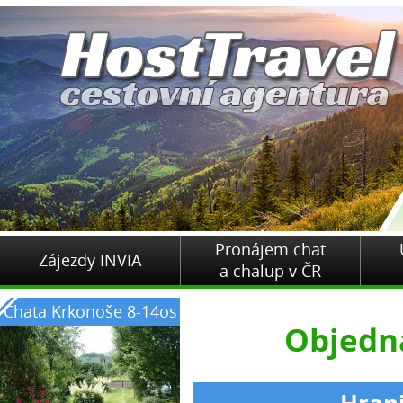
Pronájem chat
Zájezdy INVIA
a chalup v ČR
Chata Krkonoše 8-14os
Objedn
Hran