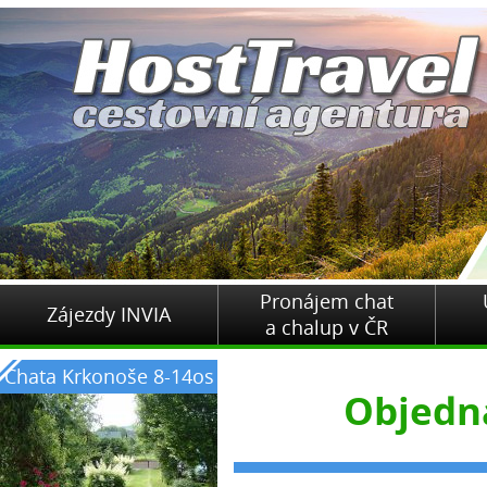
Pronájem chat
Zájezdy INVIA
a chalup v ČR
Chata Krkonoše 8-14os
Objedn