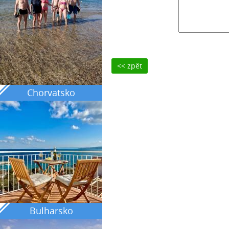
<< zpět
Chorvatsko
Bulharsko