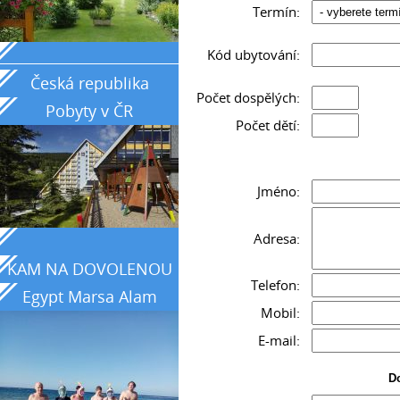
Termín:
_____________________________________________
Kód ubytování:
Česká republika
Počet dospělých:
Pobyty v ČR
Počet dětí:
Jméno:
Adresa:
KAM NA DOVOLENOU
Telefon:
Egypt Marsa Alam
Mobil:
země tyrkysového
E-mail:
moře
Do