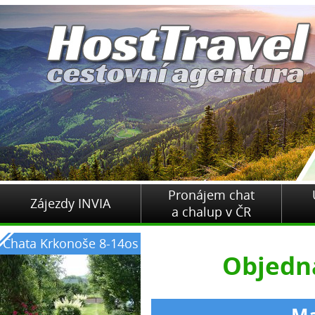
Pronájem chat
Zájezdy INVIA
a chalup v ČR
Chata Krkonoše 8-14os
Objedn
Ma