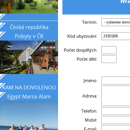
_____________________________________________
Termín:
Česká republika
Pobyty v ČR
Kód ubytování:
Počet dospělých:
Počet dětí:
Jméno:
KAM NA DOVOLENOU
Adresa:
Egypt Marsa Alam
země tyrkysového
Telefon:
moře
Mobil:
E-mail: