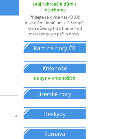
svůj rekreační dům s
Interhome
Přidejte se k více než 40 000
majitelům domů po celé Evropě,
kteří důvěřují Interhome – od
marketingu po péči o hosty.
Kam na hory ČR
pronájem chat a chalup
Krkonoše
Pobyt v Krkonoších
Jizerské hory
Beskydy
Šumava