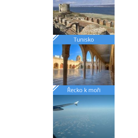
Tunisko
Řecko k moři