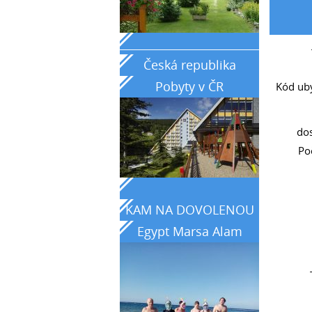
__________________________________
Česká republika
Pobyty v ČR
Kód uby
do
Poč
KAM NA DOVOLENOU
Egypt Marsa Alam
země tyrkysového
moře