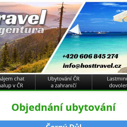
nájem chat
Ubytování ČR
Lastmin
halup v ČR
a zahraničí
dovole
Objednání ubytování
Černý Důl