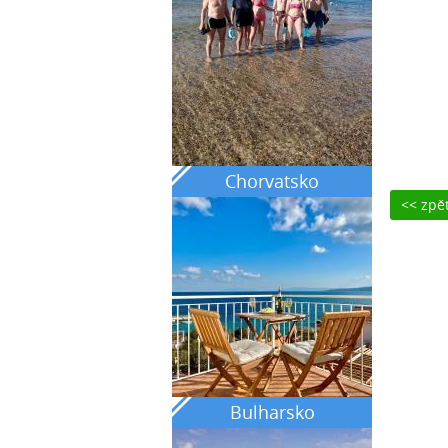
Chorvatsko
<< zpě
Bulharsko