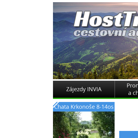
Pro
Zájezdy INVIA
a c
Chata Krkonoše 8-14os