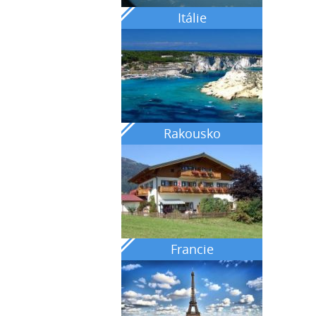
Itálie
Rakousko
Francie