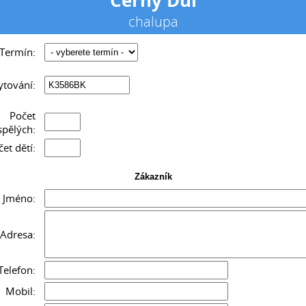
chalupa
___________
Termín:
tování:
Počet
spělých:
et dětí:
Zákazník
Jméno:
Adresa:
Telefon:
Mobil: