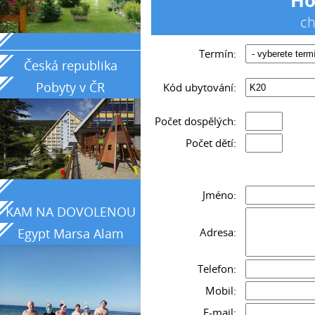
ch
_____________________________________________
Termín:
Česká republika
Pobyty v ČR
Kód ubytování:
Počet dospělých:
Počet dětí:
Jméno:
KAM NA DOVOLENOU
Adresa:
Egypt Marsa Alam
země tyrkysového
Telefon:
moře
Mobil:
E-mail: