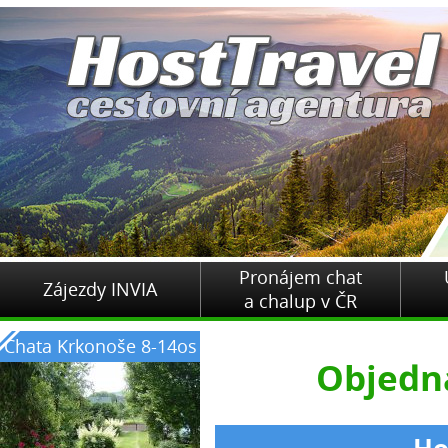
Pronájem chat
Zájezdy INVIA
a chalup v ČR
Chata Krkonoše 8-14os
Objedn
Ho