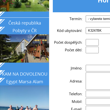
_____________________________________________
Termín:
Česká republika
Pobyty v ČR
Kód ubytování:
Počet dospělých:
Počet dětí:
Jméno:
KAM NA DOVOLENOU
Adresa:
Egypt Marsa Alam
země tyrkysového
Telefon:
moře
Mobil:
E-mail: