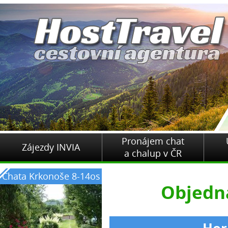
Pronájem chat
Zájezdy INVIA
a chalup v ČR
Chata Krkonoše 8-14os
Objedn
Hor