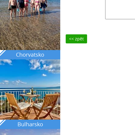
<< zpět
Chorvatsko
Bulharsko