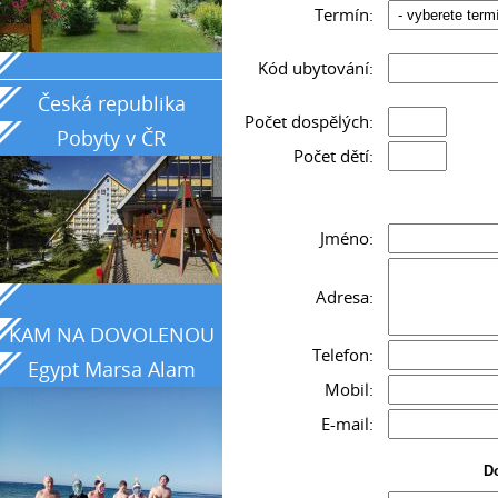
Termín:
_____________________________________________
Kód ubytování:
Česká republika
Počet dospělých:
Pobyty v ČR
Počet dětí:
Jméno:
Adresa:
KAM NA DOVOLENOU
Telefon:
Egypt Marsa Alam
Mobil:
země tyrkysového
E-mail:
moře
Do