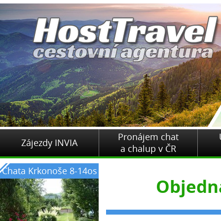
Pronájem chat
Zájezdy INVIA
a chalup v ČR
Chata Krkonoše 8-14os
Objedn