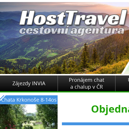
Pronájem chat
Zájezdy INVIA
a chalup v ČR
Chata Krkonoše 8-14os
Objedn