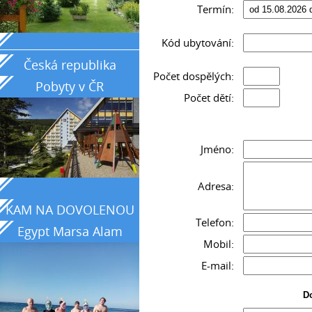
Termín:
_____________________________________________
Kód ubytování:
Česká republika
Počet dospělých:
Pobyty v ČR
Počet dětí:
Jméno:
Adresa:
KAM NA DOVOLENOU
Telefon:
Egypt Marsa Alam
Mobil:
země tyrkysového
E-mail:
moře
Do