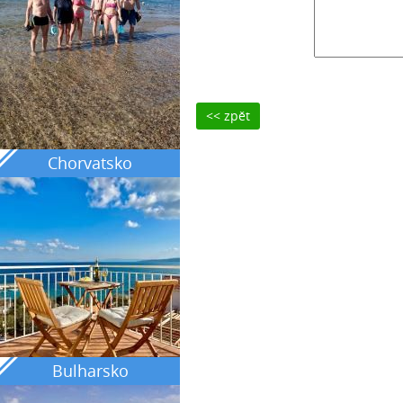
<< zpět
Chorvatsko
Bulharsko