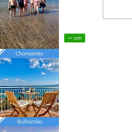
<< zpět
Chorvatsko
Bulharsko