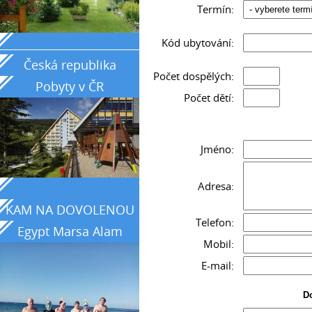
Termín:
_____________________________________________
Kód ubytování:
Česká republika
Počet dospělých:
Pobyty v ČR
Počet dětí:
Jméno:
Adresa:
KAM NA DOVOLENOU
Telefon:
Egypt Marsa Alam
Mobil:
země tyrkysového
E-mail:
moře
Do