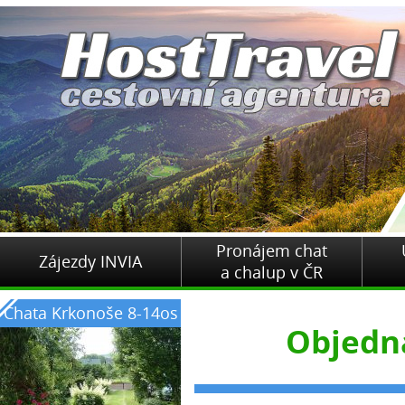
Pronájem chat
Zájezdy INVIA
a chalup v ČR
Chata Krkonoše 8-14os
Objedn