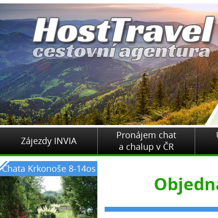
Pronájem chat
Zájezdy INVIA
a chalup v ČR
Chata Krkonoše 8-14os
Objedn