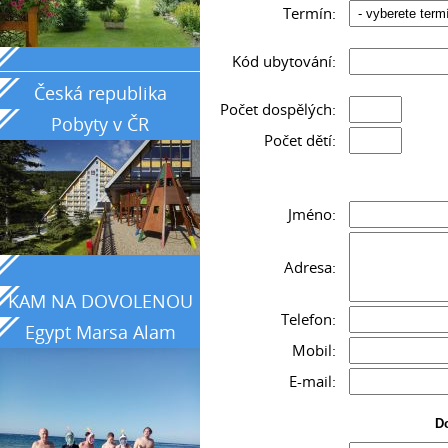
Termín:
_____________________________________________
Kód ubytování:
Česká republika
Počet dospělých:
Pobyty v ČR
Počet dětí:
Jméno:
Adresa:
KAM NA DOVOLENOU
Telefon:
Egypt Marsa Alam
Mobil:
země tyrkysového
E-mail:
moře
Do