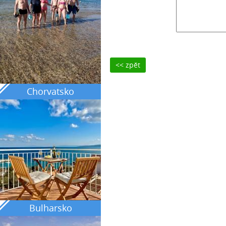
<< zpět
Chorvatsko
Bulharsko