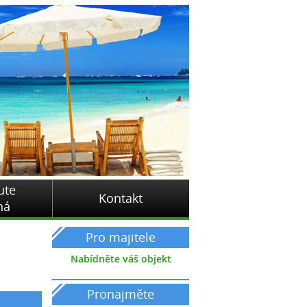
ute
Kontakt
ná
Pro majitele
Nabídněte váš objekt
Pronajměte