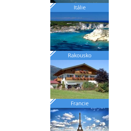
Itálie
Rakousko
Francie