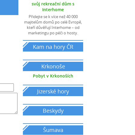
svůj rekreační dům s
Interhome
Přidejte se k více než 40 000
majitelům domů po celé Evropě,
kteří důvěřují Interhome – od
marketingu po péči o hosty.
Kam na hory ČR
pronájem chat a chalup
Krkonoše
Pobyt v Krkonoších
Jizerské hory
Beskydy
Šumava