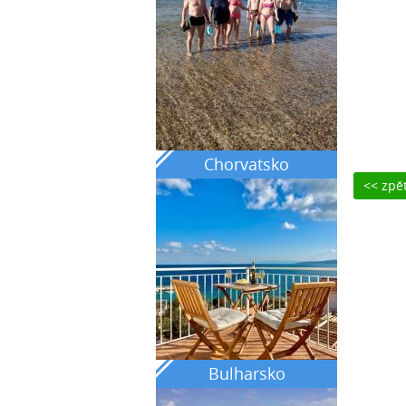
Chorvatsko
<< zpě
Bulharsko