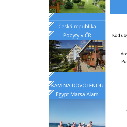
__________________________________
Česká republika
Pobyty v ČR
Kód uby
do
Poč
KAM NA DOVOLENOU
Egypt Marsa Alam
země tyrkysového
moře