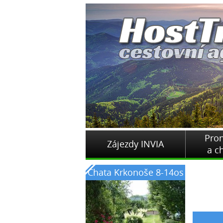
Pro
Zájezdy INVIA
a c
Chata Krkonoše 8-14os