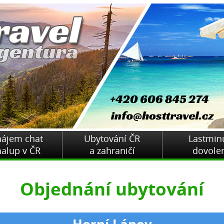
nájem chat
Ubytování ČR
Lastmin
halup v ČR
a zahraničí
dovole
Objednání ubytování
Horní Lánov