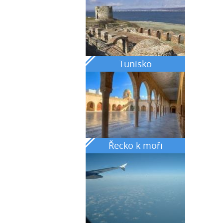
Tunisko
Řecko k moři