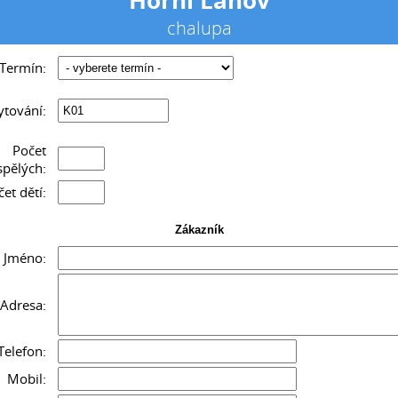
chalupa
___________
Termín:
tování:
Počet
spělých:
et dětí:
Zákazník
Jméno:
Adresa:
Telefon:
Mobil: